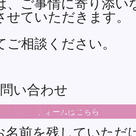
は、ご事情に寄り添い
させていただきます。
てご相談ください。
問い合わせ
0−9394−3977
フォームはこちら
お名前を残していただ