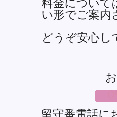
料金について
い形でご案内
どうぞ安心し
お
09
留守番電話に